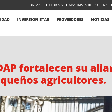
UNIMARC
CLUB ALVI
MAYORISTA 10
SUPER 10
LIDAD
INVERSIONISTAS
PROVEEDORES
NOTICIAS
AP fortalecen su alia
equeños agricultores.