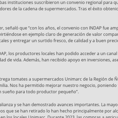
bas instituciones suscribieron un convenio regional para q
edores de la cadena de supermercados. Tras el éxito obtenid
er, señaló que “con los años, el convenio con INDAP fue a
rtiéndose en ejemplo claro de generación de valor comparti
les y entregar un surtido fresco, de calidad y a buen preci
NDAP, los productores locales han podido acceder a un canal
dad de vida. Además, han recibido apoyo en inversiones, ase
 entrega tomates a supermercados Unimarc de la Región de Ñu
lia. Nos ha permitido mejorar nuestro negocio, poniendo fo
n sueño para todo productor pequeño”.
 alianza y se han demostrado avances importantes. La mayor
os que se han retirado lo han hecho principalmente por al
s en los locales Unimarc. Durante 2023, las compras a agric