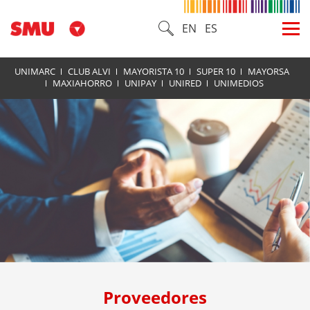
EN
ES
UNIMARC
CLUB ALVI
MAYORISTA 10
SUPER 10
MAYORSA
MAXIAHORRO
UNIPAY
UNIRED
UNIMEDIOS
Proveedores