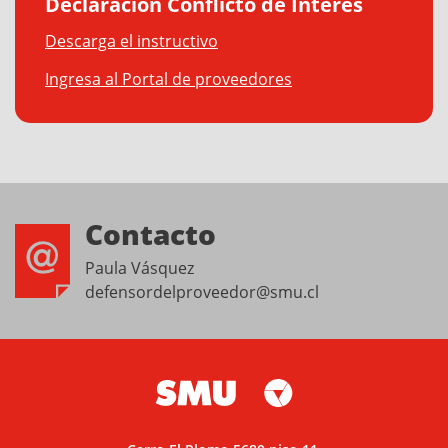
Declaración Conflicto de Interés
Descarga el instructivo
Ingresa al Portal de proveedores
Contacto
Paula Vásquez
defensordelproveedor@smu.cl