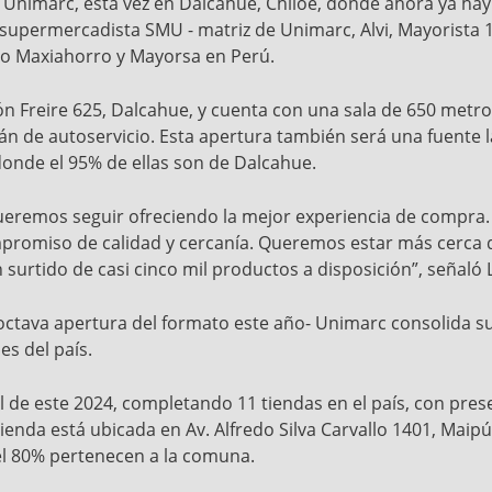
 Unimarc, esta vez en Dalcahue, Chiloé, donde ahora ya hay
la supermercadista SMU - matriz de Unimarc, Alvi, Mayorista 1
do Maxiahorro y Mayorsa en Perú.
n Freire 625, Dalcahue, y cuenta con una sala de 650 metro
erán de autoservicio. Esta apertura también será una fuente l
onde el 95% de ellas son de Dalcahue.
eremos seguir ofreciendo la mejor experiencia de compra.
mpromiso de calidad y cercanía. Queremos estar más cerca de
surtido de casi cinco mil productos a disposición”, señaló
octava apertura del formato este año- Unimarc consolida su
es del país.
l de este 2024, completando 11 tiendas en el país, con pres
tienda está ubicada en Av. Alfredo Silva Carvallo 1401, Maip
el 80% pertenecen a la comuna.